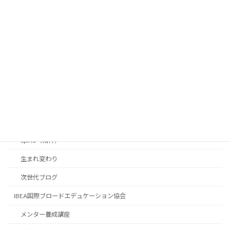
マミーのテキサスライフ
パワーリーディング-超読み聞かせ
マミ〜の無料相談
学力は全米トップ0.1%
はじめに
Body（身体）
Mind（知恵）
Spirid（精神）
生まれ変わり
次世代ブログ
IBEA国際ブロードエデュケーション協会
メンター養成講座