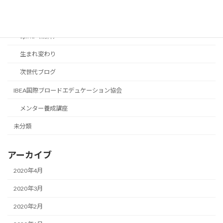
Body（身体）
Mind（知恵）
Spirid（精神）
生まれ変わり
次世代ブログ
IBEA国際ブロードエデュケーション協会
メンター養成講座
未分類
アーカイブ
2020年4月
2020年3月
2020年2月