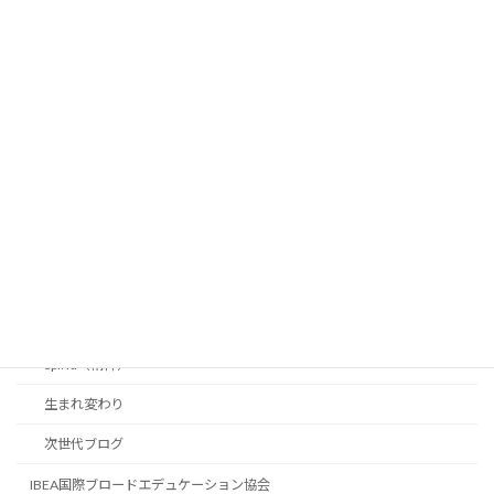
コラム
九州ライフ
マミーのテキサスライフ
パワーリーディング-超読み聞かせ
マミ〜の無料相談
学力は全米トップ0.1%
はじめに
Body（身体）
Mind（知恵）
Spirid（精神）
生まれ変わり
次世代ブログ
IBEA国際ブロードエデュケーション協会