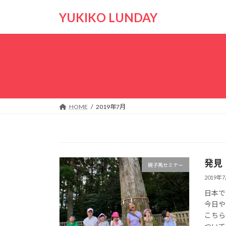
コ
ナ
YUKIKO LUNDAY
ン
ビ
テ
ゲ
ン
ー
ツ
シ
へ
ョ
ス
ン
キ
に
ッ
移
HOME
2019年7月
プ
動
発見
親子馬セミナー
2019年
日本で
今日や
こちら