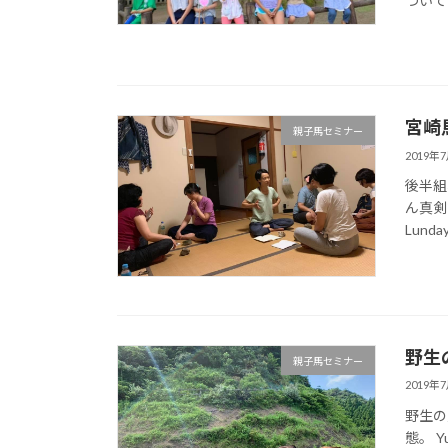
ついて詳
宮崎
親子馬セミナー
2019年
後半組
ん真剣
Lunday
野生
親子馬セミナー
2019年
野生の
態。 Yu