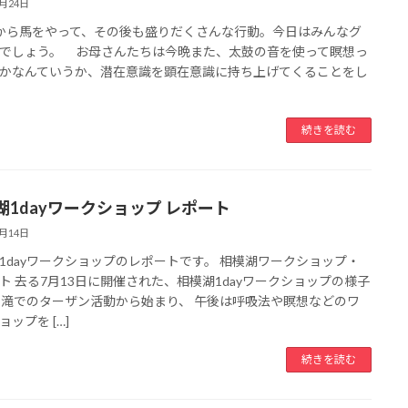
7月24日
から馬をやって、その後も盛りだくさんな行動。今日はみんなグ
でしょう。 お母さんたちは今晩また、太鼓の音を使って瞑想っ
かなんていうか、潜在意識を顕在意識に持ち上げてくることをし
続きを読む
湖1dayワークショップ レポート
7月14日
1dayワークショップのレポートです。 相模湖ワークショップ・
ト 去る7月13日に開催された、相模湖1dayワークショップの様子
 滝でのターザン活動から始まり、 午後は呼吸法や瞑想などのワ
ップを […]
続きを読む