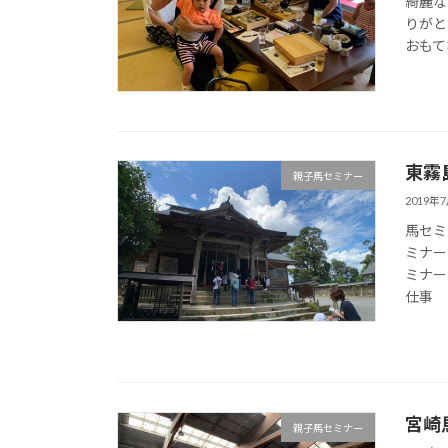
綺麗な
りがと
おもて
東霧
親子馬セミナー
2019年
馬セミ
ミナー
ミナー
仕事
宮崎
親子馬セミナー