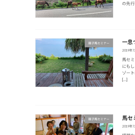
の先行
一息
親子馬セミナー
2019年
馬セミ
にもし
ゾート
[…]
馬セ
親子馬セミナー
2019年