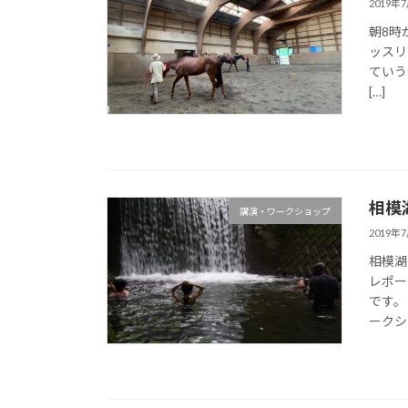
2019年
朝8時
ッスリ
ていう
[…]
相模
講演・ワークショップ
2019年
相模湖
レポー
です。
ークショ