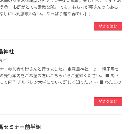
お庭のあるお料理屋さんでランチ後に解散。楽しかったです！あ
う😊 お庭がとても素敵な所。 でも、もちなが邸さんの心ある
なしには到底敵わない。 やっぱり箱や器では […]
続きを読む
島神社
7月25日
ナー参加者の皆さんと行きました。 東霧島神社ーっ！ 親子馬セ
の先行案内をご希望の方はこちらからご登録ください。 ■ 馬セ
って何？ チルドレン大学について詳しく知りたい >> ■ わたしの
続きを読む
馬セミナー前半組