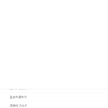
心の在り方
コラム
九州ライフ
マミーのテキサスライフ
パワーリーディング-超読み聞かせ
マミ〜の無料相談
学力は全米トップ0.1%
はじめに
Body（身体）
Mind（知恵）
Spirid（精神）
生まれ変わり
次世代ブログ