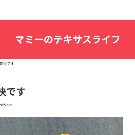
マミーのテキサスライフ
爽快です
快です
koNoro