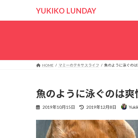
コ
ナ
YUKIKO LUNDAY
ン
ビ
テ
ゲ
ン
ー
ツ
シ
へ
ョ
ス
ン
キ
に
ッ
移
HOME
マミーのテキサスライフ
魚のように泳ぐのは
プ
動
魚のように泳ぐのは爽
最
2019年10月15日
2019年12月8日
Yuki
終
更
新
日
時