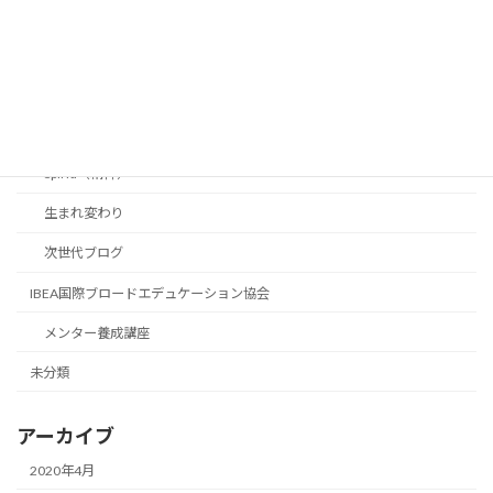
学力は全米トップ0.1%
はじめに
Body（身体）
Mind（知恵）
Spirid（精神）
生まれ変わり
次世代ブログ
IBEA国際ブロードエデュケーション協会
メンター養成講座
未分類
アーカイブ
2020年4月