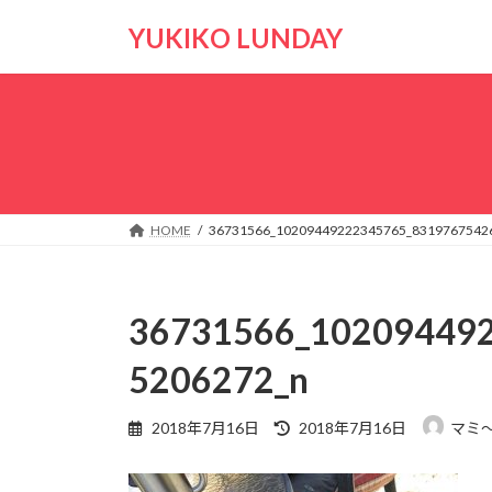
コ
ナ
YUKIKO LUNDAY
ン
ビ
テ
ゲ
ン
ー
ツ
シ
へ
ョ
ス
ン
キ
に
ッ
移
HOME
36731566_10209449222345765_8319767542
プ
動
36731566_10209449
5206272_n
最
2018年7月16日
2018年7月16日
マミ
終
更
新