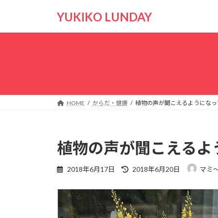
コ
ナ
YUKIKO LUNDAY
ン
ビ
テ
ゲ
ン
ー
ツ
シ
へ
ョ
ス
ン
キ
に
ッ
移
HOME
からだ・健康
植物の声が聞こえるようになっ
プ
動
植物の声が聞こえるよ
最
2018年6月17日
2018年6月20日
マミ
終
更
新
日
時