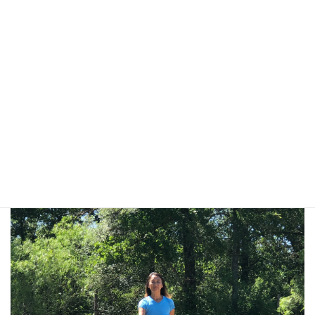
氏、 […]
続きを読む
投
«
1
2
3
…
56
»
固
固
固
固
定
定
定
定
稿
ペ
ペ
ペ
ペ
プロフィール
ー
ー
ー
ー
の
ジ
ジ
ジ
ジ
ペ
ー
ジ
送
り